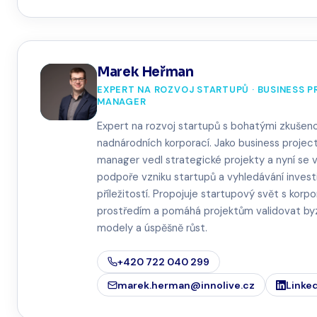
Marek Heřman
EXPERT NA ROZVOJ STARTUPŮ · BUSINESS 
MANAGER
Expert na rozvoj startupů s bohatými zkušen
nadnárodních korporací. Jako business projec
manager vedl strategické projekty a nyní se 
podpoře vzniku startupů a vyhledávání invest
příležitostí. Propojuje startupový svět s korp
prostředím a pomáhá projektům validovat by
modely a úspěšně růst.
+420 722 040 299
marek.herman@innolive.cz
Linke