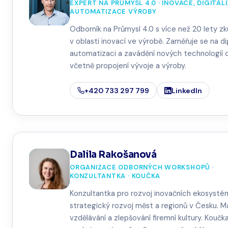
EXPERT NA PRŮMYSL 4.0 · INOVACE, DIGITAL
AUTOMATIZACE VÝROBY
Odborník na Průmysl 4.0 s více než 20 lety z
v oblasti inovací ve výrobě. Zaměřuje se na dig
automatizaci a zavádění nových technologií 
včetně propojení vývoje a výroby.
+420 733 297 799
LinkedIn
Dalila Rakošanová
ORGANIZACE ODBORNÝCH WORKSHOPŮ ·
KONZULTANTKA · KOUČKA
Konzultantka pro rozvoj inovačních ekosysté
strategický rozvoj měst a regionů v Česku. 
vzdělávání a zlepšování firemní kultury. Koučk