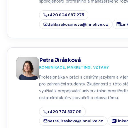
spokojenosti, profesního a manažerského rozv
+420 604 687 275
dalila.rakosanova@innolive.cz
Lin
Petra Jirásková
KOMUNIKACE, MARKETING, VZTAHY
Profesionálka v práci s českým jazykem a v j
pro zahraniční studenty. Zkušenosti z této sf
využívá k propojování univerzitního prostředí 
ostatními aktéry inovačního ekosystému.
+420 774 537 011
petra.jiraskova@innolive.cz
Linke