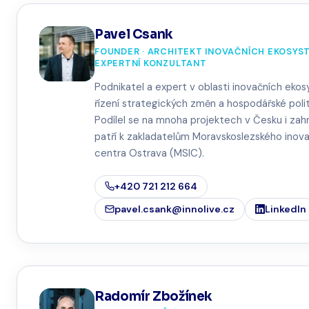
Pavel Csank
FOUNDER · ARCHITEKT INOVAČNÍCH EKOSYST
EXPERTNÍ KONZULTANT
Podnikatel a expert v oblasti inovačních eko
řízení strategických změn a hospodářské polit
Podílel se na mnoha projektech v Česku i zahr
patří k zakladatelům Moravskoslezského inov
centra Ostrava (MSIC).
+420 721 212 664
pavel.csank@innolive.cz
LinkedIn
Radomír Zbožínek