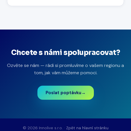
Chcete s námi spolupracovat?
Ozvěte se nám — rádi si promluvíme o vašem regionu a
tom, jak vám můžeme pomoci.
Poslat poptávku
→
©
2026
Innolive s.r.o. ·
Zpět na hlavní stránku